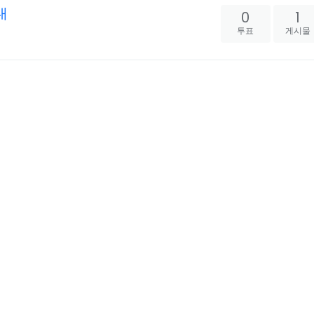
내
0
1
투표
게시물