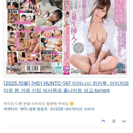
[2025.10월] [HD] HUNTC-147 미야니시 히카루. 아이자와
미유 外 거유 신입 여사원과 올나이트 성교.torrent
우리의 다른 운영 사이트도 방문해 주세요 😊
색색티비
·
MTv 영화 방송국
·
2시22분 내비게이션
·
뉴비아
0