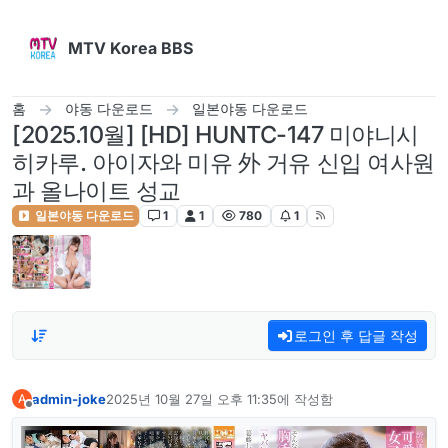
콘텐츠로 건너뛰기
MTV Korea BBS
홈
야동 다운로드
일본야동 다운로드
[2025.10월] [HD] HUNTC-147 미야니시
히카루. 아이자와 미유 外 거유 신입 여사원
과 올나이트 성교
일본야동 다운로드
1
1
780
1
로그인 후 답글 작성
admin-joke
2025년 10월 27일 오후 11:35
에 작성함
A
마지막 수정자:
오프라인