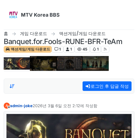
콘텐츠로 건너뛰기
MTV Korea BBS
홈
게임 다운로드
액션게임/게임 다운로드
Banquet.for.Fools-RUNE-BFR-TeAm
액션게임/게임 다운로드
1
1
45
1
로그인 후 답글 작성
admin-joke
2026년 3월 6일 오전 2:12
에 작성함
A
마지막 수정자:
오프라인