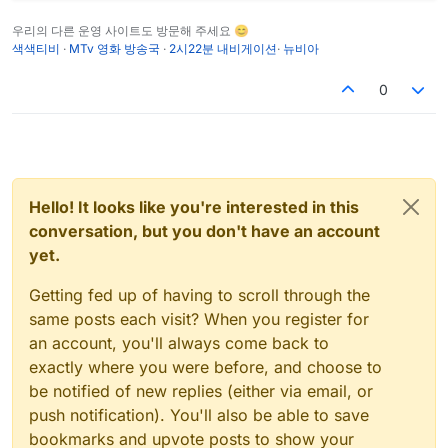
     ����������      ��������   � � �   � ����      �
우리의 다른 운영 사이트도 방문해 주세요 😊
         ����                    ���     ���         
색색티비
·
MTv 영화 방송국
·
2시22분 내비게이션
·
뉴비아
  ���������������������������������������������������
 ������������ � � � � � � ��������� � � � � ��� ��� �
0
 ������������ ��� � � � � ��������� ��� ��� ����� � �
 ����������������������������������������������������
Banquet 
for
Fools
 (
c
) Hannah 
and
 Jo
          RELEASE DATE.:  03/2026              PROTEC
Hello! It looks like you're interested in this
          DISCS........:  1                    GENRE.
conversation, but you don't have an account
yet.
  ���������������������������������������������������
 ������������ � � ��� ��� ��� � � ��� ��������� � � �
Getting fed up of having to scroll through the
 ������������ ��� ��� ��� ��� � ��� � ��������� � � �
same posts each visit? When you register for
 ����������������������������������������������������
an account, you'll always come back to
exactly where you were before, and choose to
      The deities have shunned  the Vollings,  
and
 t
be notified of new replies (either via email, or
      paganism  to  survive.  But  Vollings  are  re
push notification). You'll also be able to save
      industrious. One lord has embarked 
on
 an enter
      island 
long
 abandoned 
by
 its dead civilization,
bookmarks and upvote posts to show your