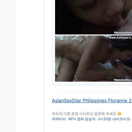
AsianSexDiar Philippines Floramie 
우리의 다른 운영 사이트도 방문해 주세요 😊
색색티비
·
MTv 영화 방송국
·
2시22분 내비게이션
·