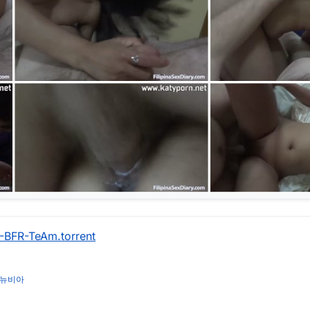
2-BFR-TeAm.torrent
뉴비아