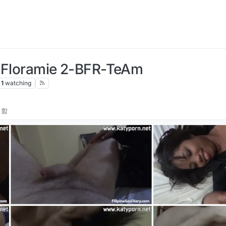
s Floramie 2-BFR-TeAm
1
watching
성함