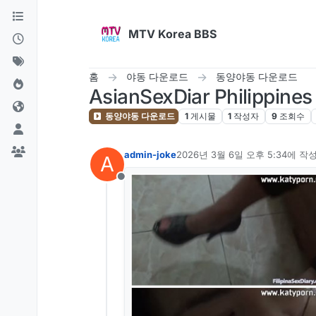
콘텐츠로 건너뛰기
MTV Korea BBS
홈
야동 다운로드
동양야동 다운로드
AsianSexDiar Philippine
동양야동 다운로드
1
게시물
1
작성자
9
조회수
admin-joke
2026년 3월 6일 오후 5:34
에 작
A
마지막 수정자:
오프라인