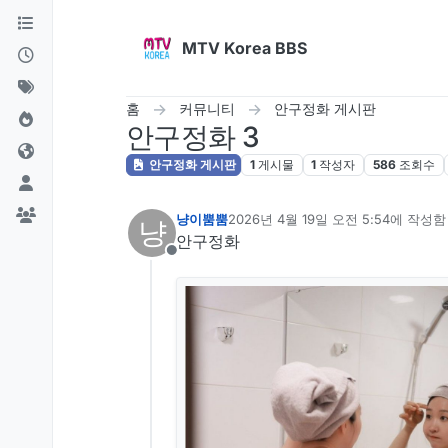
콘텐츠로 건너뛰기
MTV Korea BBS
홈
커뮤니티
안구정화 게시판
안구정화 3
안구정화 게시판
1
게시물
1
작성자
586
조회수
냥이뿜뿜
2026년 4월 19일 오전 5:54
에 작성함
냥
마지막 수정자:
안구정화
오프라인