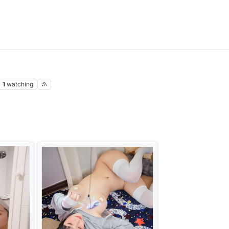
1
watching