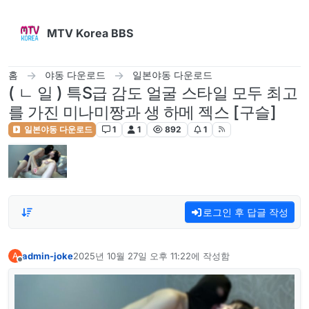
콘텐츠로 건너뛰기
MTV Korea BBS
홈
야동 다운로드
일본야동 다운로드
( ㄴ 일 ) 특S급 감도 얼굴 스타일 모두 최고
를 가진 미나미짱과 생 하메 젝스 [구슬]
일본야동 다운로드
1
1
892
1
로그인 후 답글 작성
admin-joke
2025년 10월 27일 오후 11:22
에 작성함
A
마지막 수정자:
오프라인