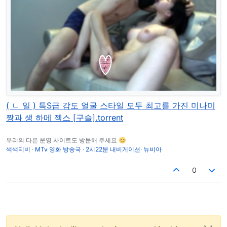
( ㄴ 일 ) 특S급 감도 얼굴 스타일 모두 최고를 가진 미나미
짱과 생 하메 젝스 [구슬].torrent
우리의 다른 운영 사이트도 방문해 주세요 😊
색색티비
·
MTv 영화 방송국
·
2시22분 내비게이션
·
뉴비아
0