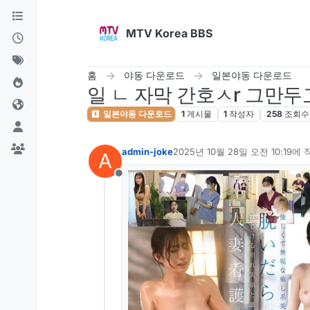
콘텐츠로 건너뛰기
MTV Korea BBS
홈
야동 다운로드
일본야동 다운로드
일 ㄴ 자막 간호ㅅr 그만두
일본야동 다운로드
1
게시물
1
작성자
258
조회수
admin-joke
2025년 10월 28일 오전 10:19
에 
A
마지막 수정자:
오프라인