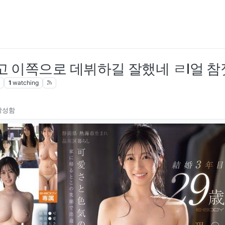
고 이쪽으로 데뷔하길 잘했네 ㄹl얼 참
1
watching
작성함