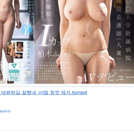
뷔하길 잘했네 ㄹl얼 참젓 제거.torrent
뉴비아