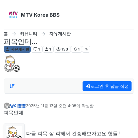
콘텐츠로 건너뛰기
MTV Korea BBS
홈
커뮤니티
자유게시판
피목인데...
자유게시판
1
1
133
1
로그인 후 답글 작성
냥이뿜뿜
2025년 11월 13일 오전 4:05
에 작성함
냥
마지막 수정자:
오프라인
피목인데...
다들 피목 잘 피해서 건승해보자고요 형들 !