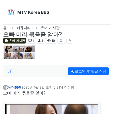
콘텐츠로 건너뛰기
MTV Korea BBS
홈
커뮤니티
유머 게시판
오빠 머리 묶을줄 알아?
유머 게시판
1
1
10
1
로그인 후 답글 작성
냥이뿜뿜
2026년 1월 9일 오전 6:31
에 작성함
냥
마지막 수정자:
오프라인
오빠 머리 묶을줄 알아?