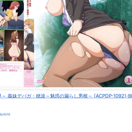
義妹デパガ・穂波～魅惑の漏らし男根～ [ACPDP-1092]-BFR-T
뉴비아