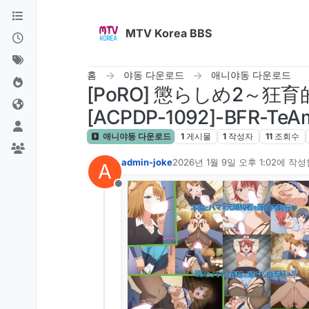
콘텐츠로 건너뛰기
MTV Korea BBS
홈
야동 다운로드
애니야동 다운로드
[PoRO] 懲らしめ2～
[ACPDP-1092]-BFR-TeA
애니야동 다운로드
1
게시물
1
작성자
11
조회수
admin-joke
2026년 1월 9일 오후 1:02
에 작성
A
마지막 수정자:
오프라인