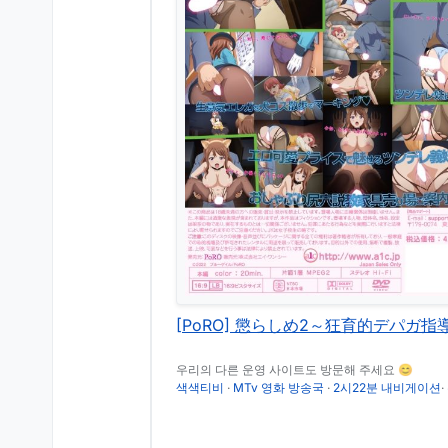
[PoRO] 懲らしめ2～狂育的デパガ指導～ 
우리의 다른 운영 사이트도 방문해 주세요 😊
색색티비
·
MTv 영화 방송국
·
2시22분 내비게이션
·