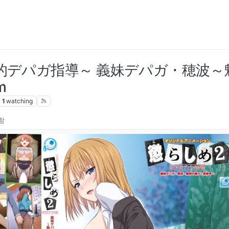
狂育的デパガ指導～ 義妹デパガ・穂波
m
1
watching
함