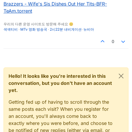
Brazzers - Wife's Sis Dishes Out Her Tits-BFR-
TeAm.torrent
우리의 다른 운영 사이트도 방문해 주세요 😊
색색티비
·
MTv 영화 방송국
·
2시22분 내비게이션
·
뉴비아
0
Hello! It looks like you're interested in this
conversation, but you don't have an account
yet.
Getting fed up of having to scroll through the
same posts each visit? When you register for
an account, you'll always come back to
exactly where you were before, and choose to
be notified of new replies (either via email, or