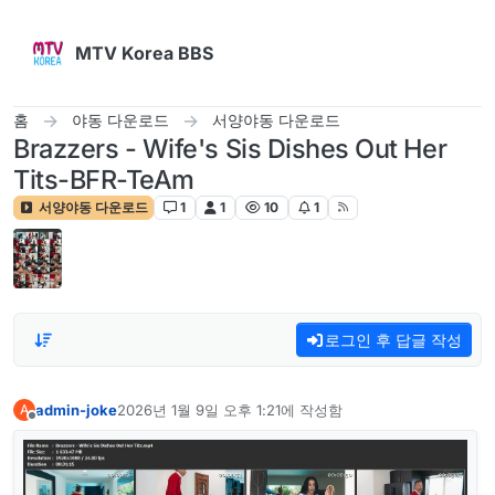
콘텐츠로 건너뛰기
MTV Korea BBS
홈
야동 다운로드
서양야동 다운로드
Brazzers - Wife's Sis Dishes Out Her
Tits-BFR-TeAm
서양야동 다운로드
1
1
10
1
로그인 후 답글 작성
admin-joke
2026년 1월 9일 오후 1:21
에 작성함
A
마지막 수정자:
오프라인