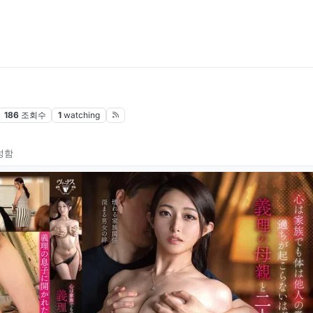
186
조회수
1
watching
성함