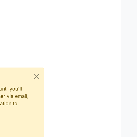
nt, you'll
er via email,
ation to