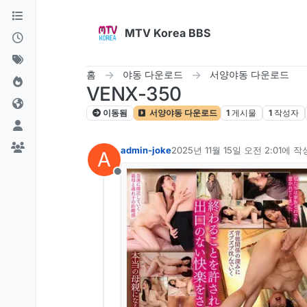
콘텐츠로 건너뛰기
MTV Korea BBS
홈
야동 다운로드
서양야동 다운로드
VENX-350
이동됨
서양야동 다운로드
1
게시물
1
작성자
admin-joke
2025년 11월 15일 오전 2:01
에 작
A
마지막 수정자:
오프라인