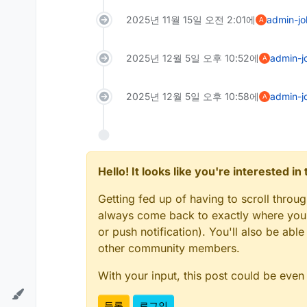
2025년 11월 15일 오전 2:01
에
admin-jo
A
2025년 12월 5일 오후 10:52
에
admin-j
A
2025년 12월 5일 오후 10:58
에
admin-j
A
Hello! It looks like you're interested i
Getting fed up of having to scroll throu
always come back to exactly where you w
or push notification). You'll also be a
other community members.
With your input, this post could be even
등록
로그인