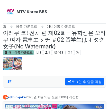
콘텐츠로 건너뛰기
MTV Korea BBS
홈
야동 다운로드
애니야동 다운로드
야레루 코! 전차 편 제02화 – 유학생은 오타
쿠 여자 電車エッチ ＃02 留学生はオタク
女子(No Watermark)
애니야동 다운로드
1
1
163
1
로그인 후 답글 작성
admin-joke
2025년 11월 16일 오전 1:09
에 작성함
A
마지막 수정자:
오프라인