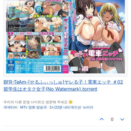
BFR-TeAm-[せるふぃっしゅ]ヤレる子！電車エッチ ＃02
留学生はオタク女子(No Watermark).torrent
우리의 다른 운영 사이트도 방문해 주세요 😊
색색티비
·
MTv 영화 방송국
·
2시22분 내비게이션
·
뉴비아
0