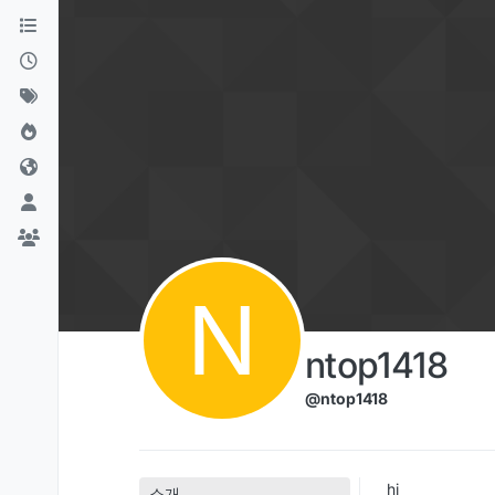
콘텐츠로 건너뛰기
N
ntop1418
@ntop1418
hi
소개