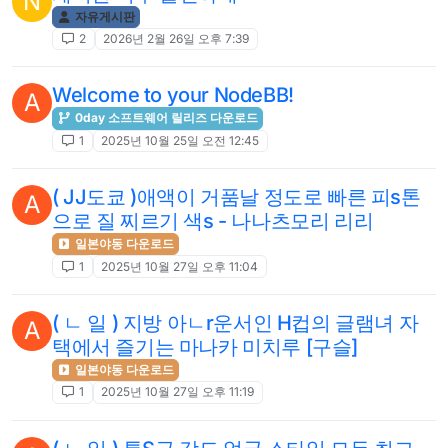
N
자유게시판
2
2026년 2월 26일 오후 7:39
Welcome to your NodeBB!
A
0day 소프트웨어 릴리즈 다운로드
1
2025년 10월 25일 오전 12:45
( JJ도쿄 )애액이 거품날 정도로 빠른 피s톤
A
으로 질 찌르기 색s - 나나츠모리 리리
일본야동 다운로드
1
2025년 10월 27일 오후 11:04
( ㄴ 일 ) 지방 아ㄴr운서인 H컵의 글램녀 자
A
택에서 즐기는 마나카 미치루 [구슬]
일본야동 다운로드
1
2025년 10월 27일 오후 11:19