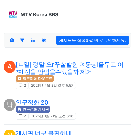
콘텐츠로 건너뛰기
MTV Korea BBS
게시물을 작성하려면 로그인하세요.
[ㄴ일] 정말 오r꾸살발한 여동상l을두고 어
A
ㅉl 선을 안넘을수있을까 제거
일본야동 다운로드
2
2026년 4월 2일 오후 5:57
안구정화 20
냥
안구정화 게시판
2
2026년 1월 21일 오전 8:18
게시판 너무 불편하네