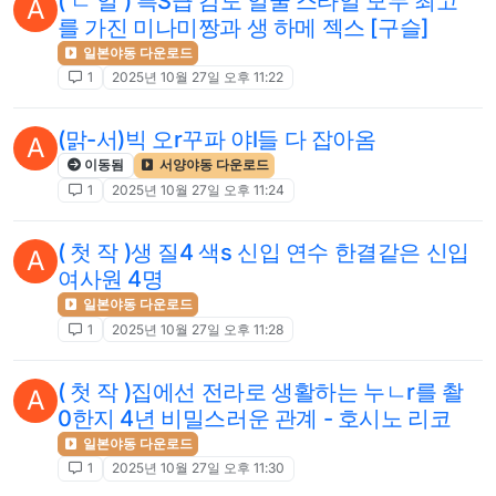
( ㄴ 일 ) 특S급 감도 얼굴 스타일 모두 최고
A
를 가진 미나미짱과 생 하메 젝스 [구슬]
일본야동 다운로드
1
2025년 10월 27일 오후 11:22
(맑-서)빅 오r꾸파 야l들 다 잡아옴
A
이동됨
서양야동 다운로드
1
2025년 10월 27일 오후 11:24
( 첫 작 )생 질4 색s 신입 연수 한결같은 신입
A
여사원 4명
일본야동 다운로드
1
2025년 10월 27일 오후 11:28
( 첫 작 )집에선 전라로 생활하는 누ㄴr를 촬
A
0한지 4년 비밀스러운 관계 - 호시노 리코
일본야동 다운로드
1
2025년 10월 27일 오후 11:30