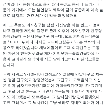
성이있어서 본능적으로 옳지 않다는것도 동시에 느끼기때
문에 거기에서 오는 불안감과 쾌락이 같이 공존하며 계속 늪
으로 빠져드는거죠 제가 이 말을 왜했을까요
예, 그 후로도 여자친구는 점점 거짓말을 하는 빈도가 늘어
나고 결국엔 저한테 걸렸죠 관계 이후에 여자친구가 친구랑
카페갔을때 찍은사진을 자랑하는데 .으로 되어있는이름으
로 "ㅇㅇ아 뭐하냐 나지금 ㅈㄴ빼고싶은데"라는 맥락의 내
용으로 톡이왔습니다 새벽에말이죠 그때 여자친구는 그동
안 자신이 했던거짓말을 제가 기억못하는줄알았을까요 내
용이 꼬이길래 솔직하게 지금 말하라고하니 이실직고를했
습니다
대략 사귀고 9개월~10개월정도? 되었을때 만났다구요 처음
엔 정말 친구였고 감정없었는데 그친구가 고백을하고 자신
은 이미 남자친구가있기때문에 거절을했다고합니다 그런데
그 후로 정말 친구로 지내면서 친구들끼리 술자리이후에 자
기도 왜그랬는지 모르겠는데 그 남사친이랑 관계를맺었다
고요 그러면서 그 남사친이 그냥 섹파로 지내면 되는거 아니