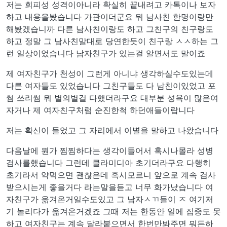
저는 회피성 성격이아니라 확실히 끝내려고 카톡이나 보자
하고 내용을봤습니다 가관이더군요 뭐 남사친 한명이랑만
해봤겠습니까 다른 남사친이랑도 하고 그친구의 친구랑도
하고 정말 그 남사친말대로 당연한듯이 친구랑 ㅅㅅ하는 그
런 일상이었습니다 남자친구가 있는걸 알면서도 말이죠
제 여자친구가 천성이 그런게 아니냐 생각하실수도있는데
다른 여자들도 있었습니다 그친구들도 다 남친이있었고 포
썸 쓰리썸 뭐 별의별걸 다했더라구요 대부분 성욕이 많은여
자거나 제 여자친구처럼 순진한척 하던애들이랍니다
저는 확신이 들었고 그 자리에서 이별을 말하고 나왔습니다
다음날에 뭔가 찜찜하다는 생각이들어서 혹시나몰라 성병
검사를했습니다 그런데 클라미디아 초기더라구요 다행히
초기라서 약먹으면 괜찮은데 혹시모르니 앞으로 계속 검사
받으시는게 좋을거다 라는말을듣고 너무 화가났습니다 여
자친구가 옮겨온거일수도있고 그 남자ㅅㄲ들이 ㅈ 여기저
기 놀리다가 옮겨온거겠죠 그때 저는 한동안 일에 집중도 못
하고 여자친구는 계속 달라붙으면서 한번만봐주면 뭐든하