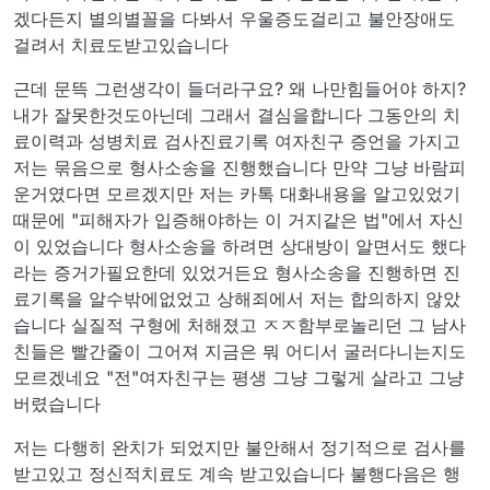
겠다든지 별의별꼴을 다봐서 우울증도걸리고 불안장애도
걸려서 치료도받고있습니다
근데 문뜩 그런생각이 들더라구요? 왜 나만힘들어야 하지?
내가 잘못한것도아닌데 그래서 결심을합니다 그동안의 치
료이력과 성병치료 검사진료기록 여자친구 증언을 가지고
저는 묶음으로 형사소송을 진행했습니다 만약 그냥 바람피
운거였다면 모르겠지만 저는 카톡 대화내용을 알고있었기
때문에 "피해자가 입증해야하는 이 거지같은 법"에서 자신
이 있었습니다 형사소송을 하려면 상대방이 알면서도 했다
라는 증거가필요한데 있었거든요 형사소송을 진행하면 진
료기록을 알수밖에없었고 상해죄에서 저는 합의하지 않았
습니다 실질적 구형에 처해졌고 ㅈㅈ함부로놀리던 그 남사
친들은 빨간줄이 그어져 지금은 뭐 어디서 굴러다니는지도
모르겠네요 "전"여자친구는 평생 그냥 그렇게 살라고 그냥
버렸습니다
저는 다행히 완치가 되었지만 불안해서 정기적으로 검사를
받고있고 정신적치료도 계속 받고있습니다 불행다음은 행