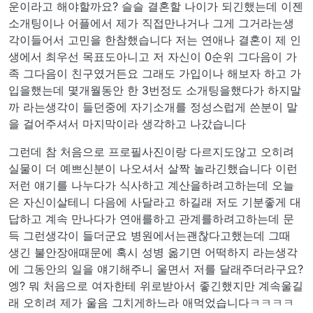
운이라고 해야할까요? 슬슬 결혼할 나이가 되긴했는데 이젠
소개팅이나 어플에서 제가 직접만나거나 그게 그거라는생
각이들어서 고민을 한참했습니다 저는 연애나 결혼이 제 인
생에서 최우선 목표도아니고 저 자신이 0순위 그다음이 가
족 그다음이 친구였거든요 그래도 가입이나 해보자 하고 가
입을했는데 몇개월동안 한 3번정도 소개팅을했다가 하지말
까 라는생각이 들던중에 자기소개를 정성스럽게 쓴분이 말
을 걸어주셔서 마지막이라 생각하고 나갔습니다
그런데 참 처음으로 프로필사진이랑 다르지도않고 오히려
실물이 더 예쁘신분이 나오셔서 살짝 놀라긴했습니다 이런
저런 얘기를 나누다가 식사하고 계산을하려고하는데 오늘
은 자신이살테니 다음에 사달라고 하길래 저도 기분좋게 대
답하고 계속 만나다가 연애를하고 관계를하려고하는데 문
득 그런생각이 들더군요 병원에서는괜찮다고했는데 그때
생긴 불안장애때문에 혹시 성병 옮기면 어떡하지 라는생각
에 그동안의 일을 얘기해주니 울면서 저를 달래주더라구요?
엥? 뭐 처음으로 여자한테 위로받아서 좋긴했지만 계속울길
래 오히려 제가 울음 그치게하느라 애먹었습니다ㅋㅋㅋㅋ