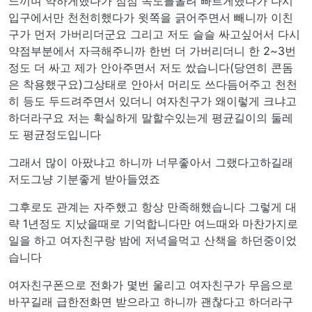
느끼며 약하게했다가 점점 속도를올려 빠르게했다가 다시
입구에서만 천천히했다가 윗쪽을 긁어주면서 빼니까 이친
구가 먼저 가버리더군요 그리고 저도 슬슬 싸고싶어서 다시
약점부분에서 자극해주니까 한번 더 가버리더니 한 2~3번
정도 더 싸고 제가 안아주면서 저도 쌌습니다(당연히 콘돔
은 착용했구요)그상태로 안아서 머리도 쓰다듬어주고 천천
히 등도 두드려주면서 있더니 여자친구가 왜이렇게 크냐고
하더라구요 저는 확실하게 말할수있는게 평균길이의 둘레
도 평균정도입니다
그래서 많이 아팠냐고 하니까 너무좋아서 그랬다고하길래
저도그냥 기분좋게 받아들였죠
그후로도 관계는 자주했고 항상 만족해했습니다 그렇게 대
략 1년정도 지났을때로 기억합니다만 여느때와 마찬가지로
일을 하고 여자친구랑 밤에 저녁을먹고 산책을 하던중이었
습니다
여자친구폰으로 전화가 몇번 울리고 여자친구가 무음으로
바꾸길래 급한전화면 받으라고 하니까 괜찮다고 하더라구