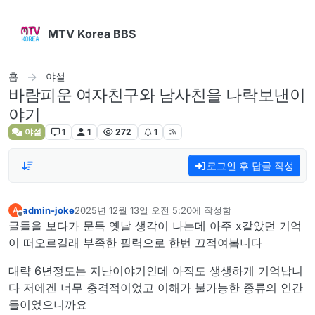
콘텐츠로 건너뛰기
MTV Korea BBS
홈
야설
바람피운 여자친구와 남사친을 나락보낸이
야기
야설
1
1
272
1
로그인 후 답글 작성
admin-joke
2025년 12월 13일 오전 5:20
에 작성함
A
마지막 수정자:
오프라인
글들을 보다가 문득 옛날 생각이 나는데 아주 x같았던 기억
이 떠오르길래 부족한 필력으로 한번 끄적여봅니다
대략 6년정도는 지난이야기인데 아직도 생생하게 기억납니
다 저에겐 너무 충격적이었고 이해가 불가능한 종류의 인간
들이었으니까요