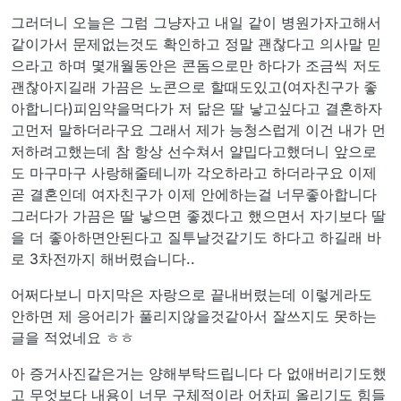
그러더니 오늘은 그럼 그냥자고 내일 같이 병원가자고해서
같이가서 문제없는것도 확인하고 정말 괜찮다고 의사말 믿
으라고 하며 몇개월동안은 콘돔으로만 하다가 조금씩 저도
괜찮아지길래 가끔은 노콘으로 할때도있고(여자친구가 좋
아합니다)피임약을먹다가 저 닮은 딸 낳고싶다고 결혼하자
고먼저 말하더라구요 그래서 제가 능청스럽게 이건 내가 먼
저하려고했는데 참 항상 선수쳐서 얄밉다고했더니 앞으로
도 마구마구 사랑해줄테니까 각오하라고 하더라구요 이제
곧 결혼인데 여자친구가 이제 안에하는걸 너무좋아합니다
그러다가 가끔은 딸 낳으면 좋겠다고 했으면서 자기보다 딸
을 더 좋아하면안된다고 질투날것같기도 하다고 하길래 바
로 3차전까지 해버렸습니다..
어쩌다보니 마지막은 자랑으로 끝내버렸는데 이렇게라도
안하면 제 응어리가 풀리지않을것같아서 잘쓰지도 못하는
글을 적었네요 ㅎㅎ
아 증거사진같은거는 양해부탁드립니다 다 없애버리기도했
고 무엇보다 내용이 너무 구체적이라 어차피 올리기도 힘들