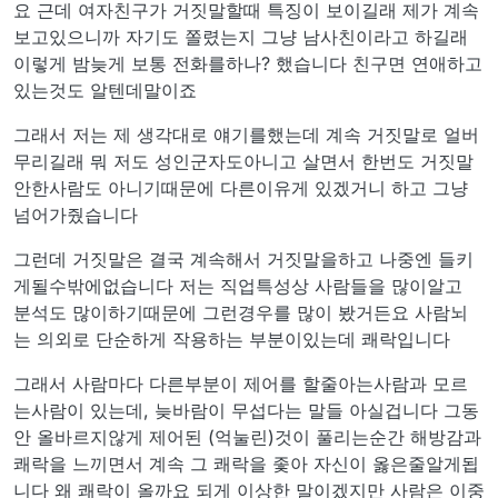
요 근데 여자친구가 거짓말할때 특징이 보이길래 제가 계속
보고있으니까 자기도 쫄렸는지 그냥 남사친이라고 하길래
이렇게 밤늦게 보통 전화를하나? 했습니다 친구면 연애하고
있는것도 알텐데말이죠
그래서 저는 제 생각대로 얘기를했는데 계속 거짓말로 얼버
무리길래 뭐 저도 성인군자도아니고 살면서 한번도 거짓말
안한사람도 아니기때문에 다른이유게 있겠거니 하고 그냥
넘어가줬습니다
그런데 거짓말은 결국 계속해서 거짓말을하고 나중엔 들키
게될수밖에없습니다 저는 직업특성상 사람들을 많이알고
분석도 많이하기때문에 그런경우를 많이 봤거든요 사람뇌
는 의외로 단순하게 작용하는 부분이있는데 쾌락입니다
그래서 사람마다 다른부분이 제어를 할줄아는사람과 모르
는사람이 있는데, 늦바람이 무섭다는 말들 아실겁니다 그동
안 올바르지않게 제어된 (억눌린)것이 풀리는순간 해방감과
쾌락을 느끼면서 계속 그 쾌락을 좇아 자신이 옳은줄알게됩
니다 왜 쾌락이 올까요 되게 이상한 말이겠지만 사람은 이중