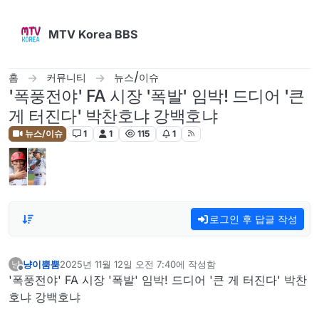
콘텐츠로 건너뛰기
MTV Korea BBS
홈
커뮤니티
뉴스/이슈
'폭풍전야' FA 시장 '폭발' 임박! 드디어 '큰
게 터진다' 박찬호냐 강백호냐
뉴스/이슈
1
1
115
1
로그인 후 답글 작성
냥이뿜뿜
2025년 11월 12일 오전 7:40
에 작성함
냥
마지막 수정자:
오프라인
'폭풍전야' FA 시장 '폭발' 임박! 드디어 '큰 게 터진다' 박찬
호냐 강백호냐