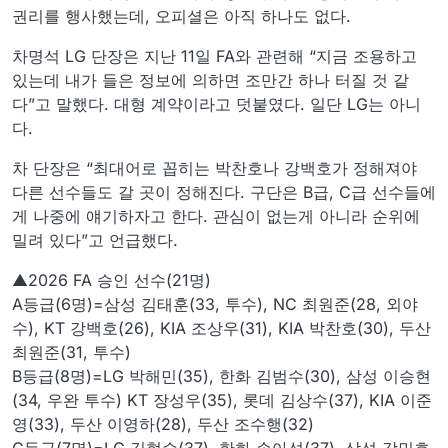
권리를 행사했는데, 오피셜은 아직 하나도 없다.
차명석 LG 단장은 지난 11일 FA와 관련해 “지금 조용하고
있는데 내가 들은 정보에 의하면 조만간 하나 터질 것 같
다”고 말했다. 대형 계약이라고 덧붙였다. 일단 LG는 아니
다.
차 단장은 “최대어로 꼽히는 박찬호나 강백호가 정해져야
다른 선수들도 갈 곳이 정해진다. 구단은 B급, C급 선수들에
게 나중에 얘기하자고 한다. 관심이 없는게 아니라 순위에
밀려 있다”고 언급했다.
▲2026 FA 승인 선수(21명)
A등급(6명)=삼성 김태훈(33, 투수), NC 최원준(28, 외야
수), KT 강백호(26), KIA 조상우(31), KIA 박찬호(30), 두산
최원준(31, 투수)
B등급(8명)=LG 박해민(35), 한화 김범수(30), 삼성 이승현
(34, 우완 투수) KT 장성우(35), 롯데 김상수(37), KIA 이준
영(33), 두산 이영하(28), 두산 조수행(32)
C등급(7명)=LG 김현수(37), 한화 손아섭(37), 삼성 강민호