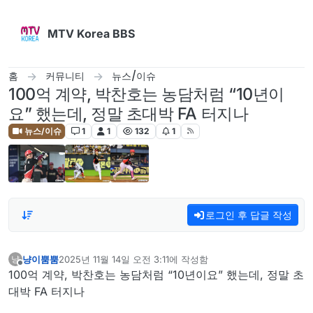
콘텐츠로 건너뛰기
MTV Korea BBS
홈
커뮤니티
뉴스/이슈
100억 계약, 박찬호는 농담처럼 “10년이
요” 했는데, 정말 초대박 FA 터지나
뉴스/이슈
1
1
132
1
로그인 후 답글 작성
냥이뿜뿜
2025년 11월 14일 오전 3:11
에 작성함
냥
마지막 수정자:
오프라인
100억 계약, 박찬호는 농담처럼 “10년이요” 했는데, 정말 초
대박 FA 터지나