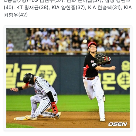
(40), KT 황재균(38), KIA 양현종(37), KIA 한승택(31), KIA
최형우(42)