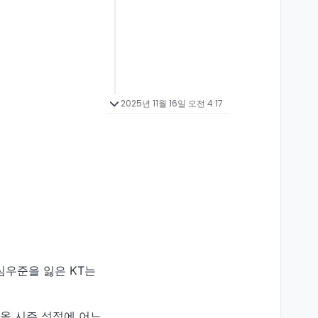
2025년 11월 16일 오전 4:17
심우준을 잃은 KT는
 올 시즌 성적에 어느