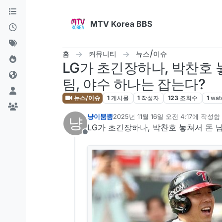
콘텐츠로 건너뛰기
MTV Korea BBS
홈
커뮤니티
뉴스/이슈
LG가 초긴장하나, 박찬호 
팀, 야수 하나는 잡는다?
뉴스/이슈
1
게시물
1
작성자
123
조회수
1
wat
냥이뿜뿜
2025년 11월 16일 오전 4:17
에 작성함
냥
마지막 수정자:
LG가 초긴장하나, 박찬호 놓쳐서 돈 
오프라인