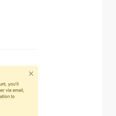
nt, you'll
er via email,
ation to