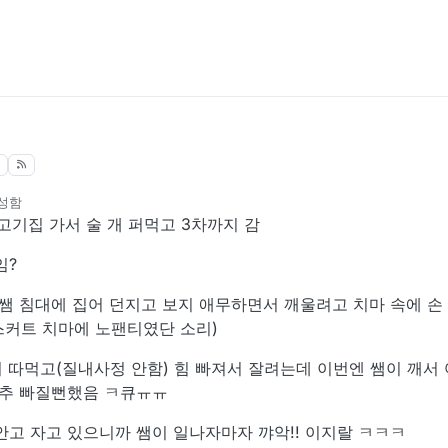
성함
 고기집 가서 술 개 퍼먹고 3차까지 감
임?
 쌤 침대에 집어 던지고 보지 애무하면서 깨울려고 치마 속에 
스커트 치마에 노팬티였단 소리)
히 따먹고(질내사정 안함) 힘 빠져서 잘려는데 이번엔 쌤이 깨
꼬추 빠질뻔했음 ㅋ큐ㅠㅠ
안고 자고 있으니까 쌤이 일나자마자 꺄악!! 이지랄 ㅋㅋㅋ