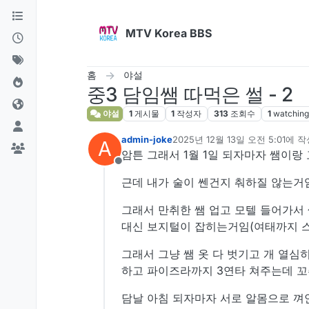
콘텐츠로 건너뛰기
MTV Korea BBS
홈
야설
중3 담임쌤 따먹은 썰 - 2
야설
1
게시물
1
작성자
313
조회수
1
watching
admin-joke
2025년 12월 13일 오전 5:01
에 작
A
마지막 수정자:
암튼 그래서 1월 1일 되자마자 쌤이랑
오프라인
근데 내가 술이 쎈건지 춰하질 않는거
그래서 만취한 쌤 업고 모텔 들어가서
대신 보지털이 잡히는거임(여태까지 
그래서 그냥 쌤 옷 다 벗기고 개 열심
하고 파이즈라까지 3연타 쳐주는데 
담날 아침 되자마자 서로 알몸으로 껴