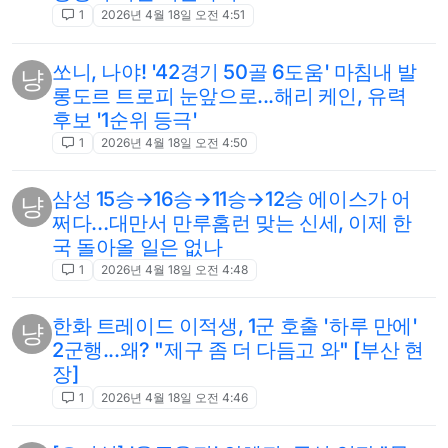
1
2026년 4월 18일 오전 4:51
쏘니, 나야! '42경기 50골 6도움' 마침내 발
냥
롱도르 트로피 눈앞으로...해리 케인, 유력
후보 '1순위 등극'
1
2026년 4월 18일 오전 4:50
삼성 15승→16승→11승→12승 에이스가 어
냥
쩌다…대만서 만루홈런 맞는 신세, 이제 한
국 돌아올 일은 없나
1
2026년 4월 18일 오전 4:48
한화 트레이드 이적생, 1군 호출 '하루 만에'
냥
2군행...왜? "제구 좀 더 다듬고 와" [부산 현
장]
1
2026년 4월 18일 오전 4:46