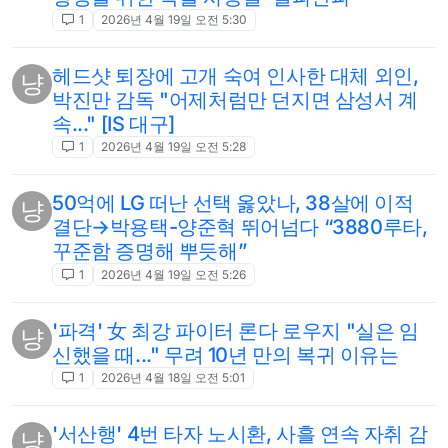
1
2026년 4월 19일 오전 5:30
헤드샷 퇴장에 고개 숙여 인사한 대체 외인,
냥
박진만 감독 "어제처럼만 던지면 삼성서 계
속..." [IS 대구]
1
2026년 4월 19일 오전 5:28
50억에 LG 떠난 선택 옳았나, 38살에 이적
냥
결단→박용택-양준혁 뛰어넘다 “3880루타,
꾸준함 증명해 뿌듯해”
1
2026년 4월 19일 오전 5:26
'파격' 女 최강 파이터 론다 로우지 "실은 임
냥
신했을 때..." 무려 10년 만의 복귀 이유는
1
2026년 4월 18일 오전 5:01
'서산행' 4번 타자 노시환, 사흘 연속 자취 감
냥