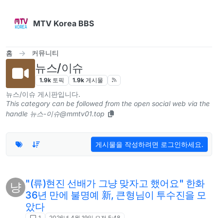
콘텐츠로 건너뛰기
MTV Korea BBS
홈
커뮤니티
뉴스/이슈
1.9k
토픽
1.9k
게시물
뉴스/이슈 게시판입니다.
This category can be followed from the open social web via the
handle 뉴스-이슈@mmtv01.top
게시물을 작성하려면 로그인하세요.
"(류)현진 선배가 그냥 맞자고 했어요" 한화
냥
36년 만에 불명예 新, 큰형님이 투수진을 모
았다
1
2026년 4월 19일 오전 5:48