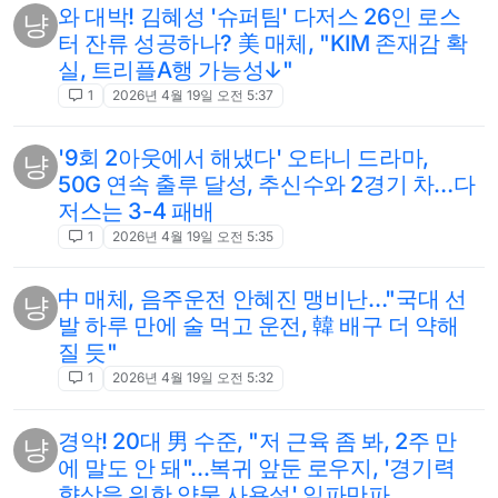
와 대박! 김혜성 '슈퍼팀' 다저스 26인 로스
냥
터 잔류 성공하나? 美 매체, "KIM 존재감 확
실, 트리플A행 가능성↓"
1
2026년 4월 19일 오전 5:37
'9회 2아웃에서 해냈다' 오타니 드라마,
냥
50G 연속 출루 달성, 추신수와 2경기 차…다
저스는 3-4 패배
1
2026년 4월 19일 오전 5:35
中 매체, 음주운전 안혜진 맹비난…"국대 선
냥
발 하루 만에 술 먹고 운전, 韓 배구 더 약해
질 듯"
1
2026년 4월 19일 오전 5:32
경악! 20대 男 수준, "저 근육 좀 봐, 2주 만
냥
에 말도 안 돼"...복귀 앞둔 로우지, '경기력
향상을 위한 약물 사용설' 일파만파