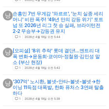
손흥민 7번 무게감 '와르르', '눈치 실종 세리
냥
머니' 비판 폭주! '49년 만의 강등 위기' 토트
넘 또 2026년 리그 첫 승 실패, 브라이턴전
2-2 무승부→강등권 유지
1
2026년 4월 19일 오전 5:44
[오피셜] '8위 추락' 롯데 결단!…엔트리 대
냥
폭 변화→윤동희·쿄야마·정철원·김민성 말
소 (부산 현장)
1
2026년 4월 19일 오전 5:42
‘307억’ 노시환, 볼넷-안타-볼넷-볼넷→한
냥
이닝 11득점 대폭발, 한화 퓨처스 3연패 탈출
하다
1
2026년 4월 19일 오전 5:39