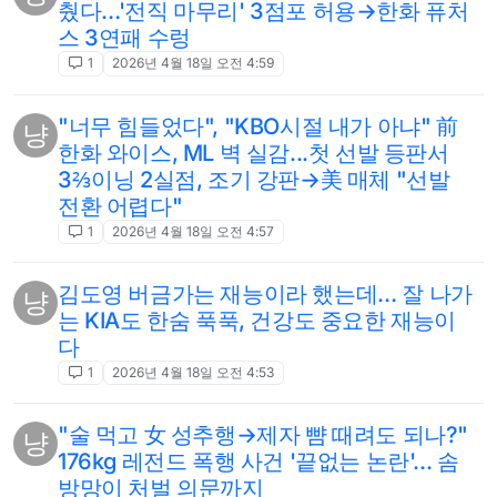
췄다…'전직 마무리' 3점포 허용→한화 퓨처
스 3연패 수렁
1
2026년 4월 18일 오전 4:59
"너무 힘들었다", "KBO시절 내가 아냐" 前
냥
한화 와이스, ML 벽 실감...첫 선발 등판서
3⅔이닝 2실점, 조기 강판→美 매체 "선발
전환 어렵다"
1
2026년 4월 18일 오전 4:57
김도영 버금가는 재능이라 했는데… 잘 나가
냥
는 KIA도 한숨 푹푹, 건강도 중요한 재능이
다
1
2026년 4월 18일 오전 4:53
"술 먹고 女 성추행→제자 뺨 때려도 되나?"
냥
176kg 레전드 폭행 사건 '끝없는 논란'... 솜
방망이 처벌 의문까지